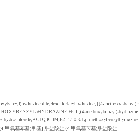
xybenzyl)hydrazine dihydrochloride;Hydrazine, [(4-methoxyphenyl)me
-METHOXYBENZYL)HYDRAZINE HCL;(4-methoxybenzyl)-hydrazine hyd
zine hydrochloride;AC1Q3C3M;F2147-0561;p-methoxybenzylhydrazin
[(4-甲氧基苯基)甲基]-肼盐酸盐;(4-甲氧基苄基)肼盐酸盐