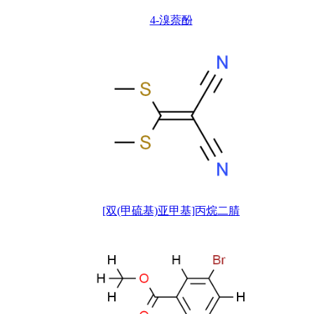
4-溴萘酚
[双(甲硫基)亚甲基]丙烷二腈