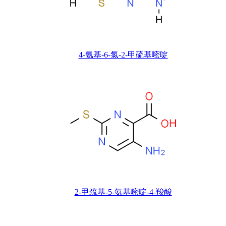
4-氨基-6-氯-2-甲硫基嘧啶
2-甲巯基-5-氨基嘧啶-4-羧酸