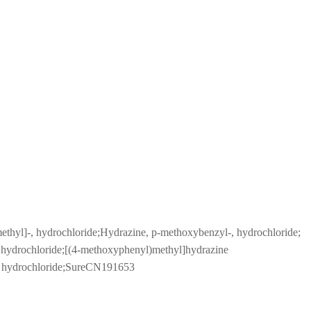
thyl]-, hydrochloride;Hydrazine, p-methoxybenzyl-, hydrochloride;
rochloride;[(4-methoxyphenyl)methyl]hydrazine
e hydrochloride;SureCN191653