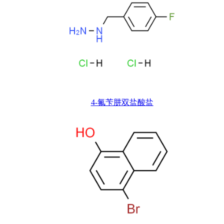
4-氟苄肼双盐酸盐