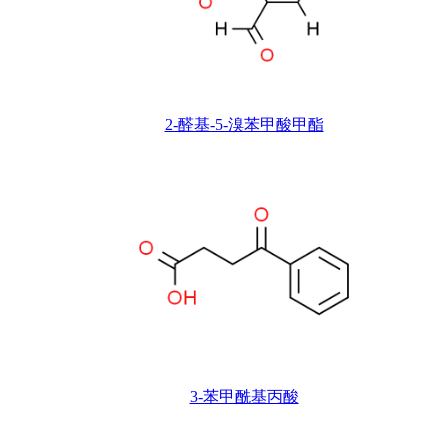
2-醛基-5-溴苯甲酸甲酯
3-苯甲酰基丙酸