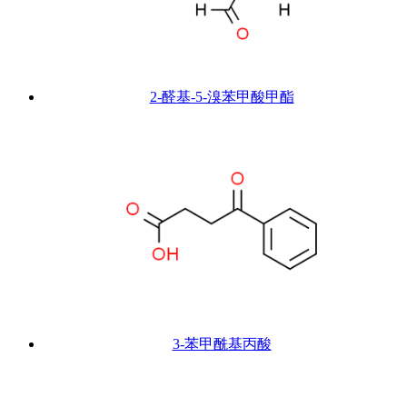
2-醛基-5-溴苯甲酸甲酯
3-苯甲酰基丙酸