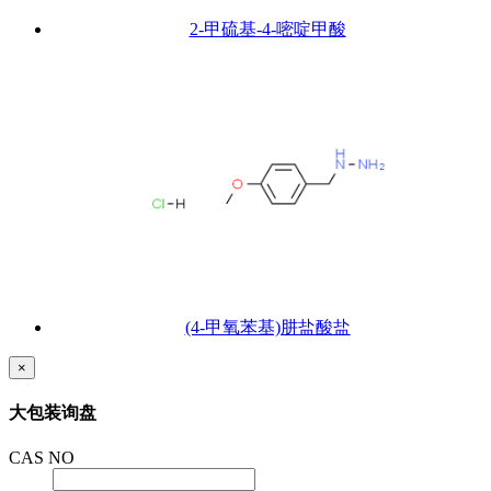
2-甲硫基-4-嘧啶甲酸
(4-甲氧苯基)肼盐酸盐
×
大包装询盘
CAS NO