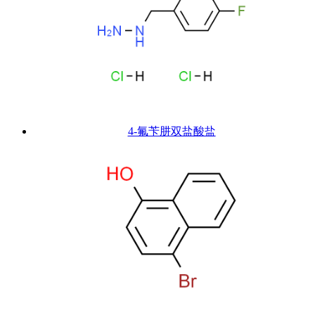
4-氟苄肼双盐酸盐