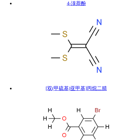
4-溴萘酚
[双(甲硫基)亚甲基]丙烷二腈