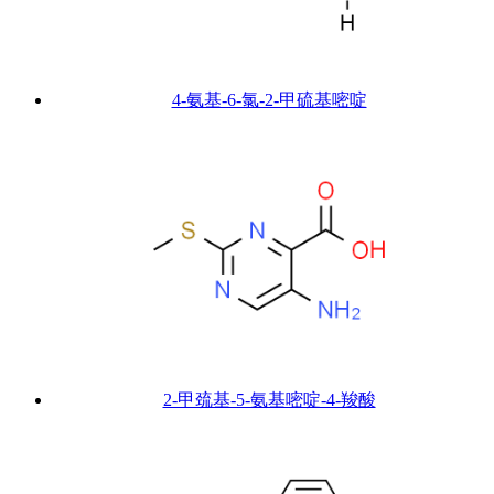
4-氨基-6-氯-2-甲硫基嘧啶
2-甲巯基-5-氨基嘧啶-4-羧酸